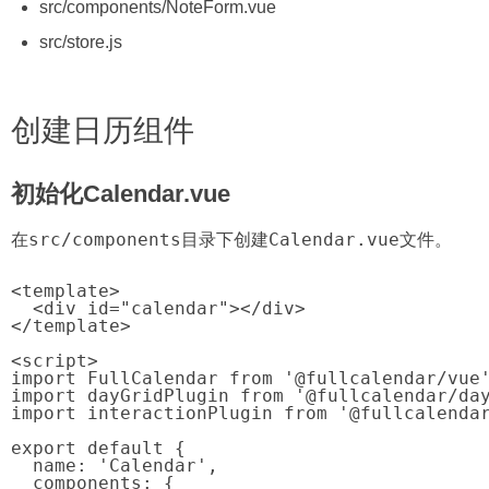
src/components/NoteForm.vue
src/store.js
创建日历组件
初始化Calendar.vue
src/components
Calendar.vue
在
目录下创建
文件。
<template>

  <div id="calendar"></div>

</template>

<script>

import FullCalendar from '@fullcalendar/vue'
import dayGridPlugin from '@fullcalendar/day
import interactionPlugin from '@fullcalendar
export default {

  name: 'Calendar',

  components: {
