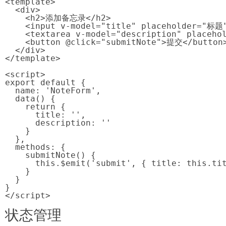
<template>

  <div>

    <h2>添加备忘录</h2>

    <input v-model="title" placeholder="标题"
    <textarea v-model="description" placeho
    <button @click="submitNote">提交</button>
  </div>

</template>

<script>

export default {

  name: 'NoteForm',

  data() {

    return {

      title: '',

      description: ''

    }

  },

  methods: {

    submitNote() {

      this.$emit('submit', { title: this.tit
    }

  }

}

</script>
状态管理