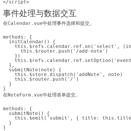
</script>
事件处理与数据交互
在
Calendar.vue
中处理事件选择和提交。
methods: {

  initCalendar() {

    this.$refs.calendar.ref.on('select', (in
      this.$router.push('/add-note')

    })

    this.$refs.calendar.ref.setOption('event
  },

  submitNote(note) {

    this.$store.dispatch('addNote', note)

    this.$router.push('/')

  }

}
在
NoteForm.vue
中处理表单提交。
methods: {

  submitNote() {

    this.$emit('submit', { title: this.title
  }

}