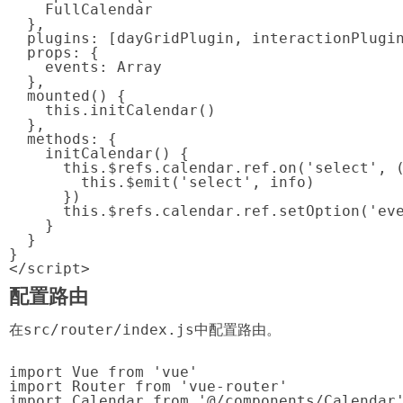
    FullCalendar

  },

  plugins: [dayGridPlugin, interactionPlugin
  props: {

    events: Array

  },

  mounted() {

    this.initCalendar()

  },

  methods: {

    initCalendar() {

      this.$refs.calendar.ref.on('select', (
        this.$emit('select', info)

      })

      this.$refs.calendar.ref.setOption('eve
    }

  }

}

</script>
配置路由
在
src/router/index.js
中配置路由。
import Vue from 'vue'

import Router from 'vue-router'

import Calendar from '@/components/Calendar'