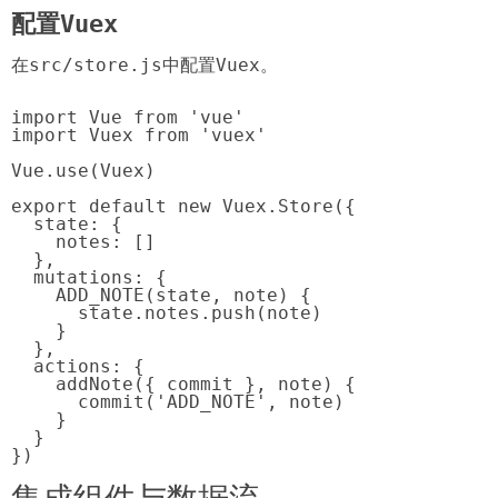
配置Vuex
在
src/store.js
中配置Vuex。
import Vue from 'vue'

import Vuex from 'vuex'

Vue.use(Vuex)

export default new Vuex.Store({

  state: {

    notes: []

  },

  mutations: {

    ADD_NOTE(state, note) {

      state.notes.push(note)

    }

  },

  actions: {

    addNote({ commit }, note) {

      commit('ADD_NOTE', note)

    }

  }

})