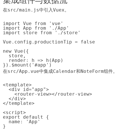
集成组件与数据流
在
src/main.js
中引入Vuex。
import Vue from 'vue'

import App from './App'

import store from './store'

Vue.config.productionTip = false

new Vue({

  store,

  render: h => h(App)

}).$mount('#app')
在
src/App.vue
中集成
Calendar
和
NoteForm
组件。
<template>

  <div id="app">

    <router-view></router-view>

  </div>

</template>

<script>

export default {

  name: 'App'

}
