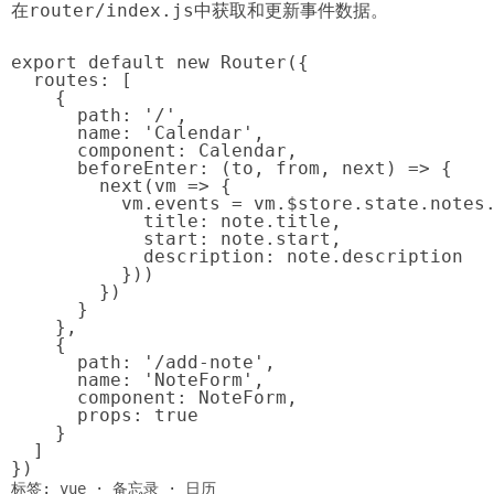
在
router/index.js
中获取和更新事件数据。
export default new Router({

  routes: [

    {

      path: '/',

      name: 'Calendar',

      component: Calendar,

      beforeEnter: (to, from, next) => {

        next(vm => {

          vm.events = vm.$store.state.notes.
            title: note.title,

            start: note.start,

            description: note.description

          }))

        })

      }

    },

    {

      path: '/add-note',

      name: 'NoteForm',

      component: NoteForm,

      props: true

    }

  ]

})
标签:
vue
·
备忘录
·
日历