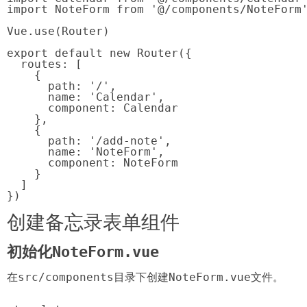
import NoteForm from '@/components/NoteForm'
Vue.use(Router)

export default new Router({

  routes: [

    {

      path: '/',

      name: 'Calendar',

      component: Calendar

    },

    {

      path: '/add-note',

      name: 'NoteForm',

      component: NoteForm

    }

  ]

})
创建备忘录表单组件
初始化NoteForm.vue
在
src/components
目录下创建
NoteForm.vue
文件。