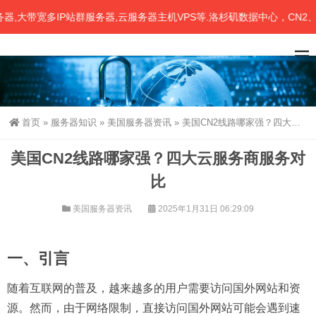
带宽多IP站群服务器,云服务器主机VPS等.洛杉矶数据中心，CN2、联
首页
»
服务器知识
»
美国服务器资讯
»
美国CN2线路哪家强？四大云服务商服务对比
美国CN2线路哪家强？四大云服务商服务对
比
美国服务器资讯
2025年1月31日 06:29:09
一、引言
随着互联网的普及，越来越多的用户需要访问国外网站和资
源。然而，由于网络限制，直接访问国外网站可能会遇到速