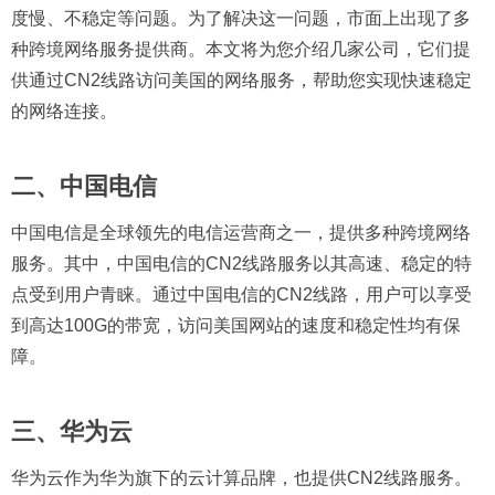
度慢、不稳定等问题。为了解决这一问题，市面上出现了多
种跨境网络服务提供商。本文将为您介绍几家公司，它们提
供通过CN2线路访问美国的网络服务，帮助您实现快速稳定
的网络连接。
二、中国电信
中国电信是全球领先的电信运营商之一，提供多种跨境网络
服务。其中，中国电信的CN2线路服务以其高速、稳定的特
点受到用户青睐。通过中国电信的CN2线路，用户可以享受
到高达100G的带宽，访问美国网站的速度和稳定性均有保
障。
三、华为云
华为云作为华为旗下的云计算品牌，也提供CN2线路服务。