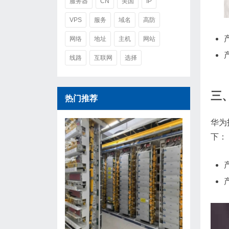
服务器
CN
美国
IP
VPS
服务
域名
高防
网络
地址
主机
网站
线路
互联网
选择
三
热门推荐
华为技
下：