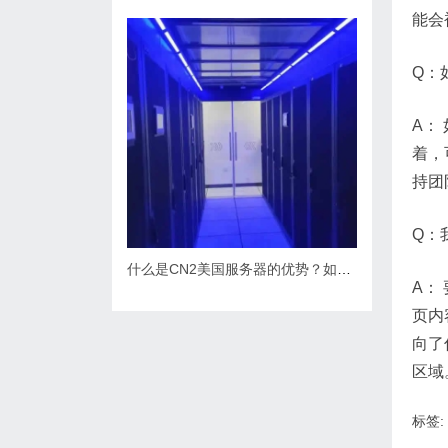
能会
Q：
A：
着，
持团
Q：
什么是CN2美国服务器的优势？如何选择合适的提供商？
A：
页内
向了
区域
标签: