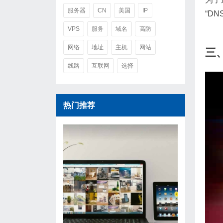
服务器
CN
美国
IP
“D
VPS
服务
域名
高防
网络
地址
主机
网站
三
线路
互联网
选择
热门推荐