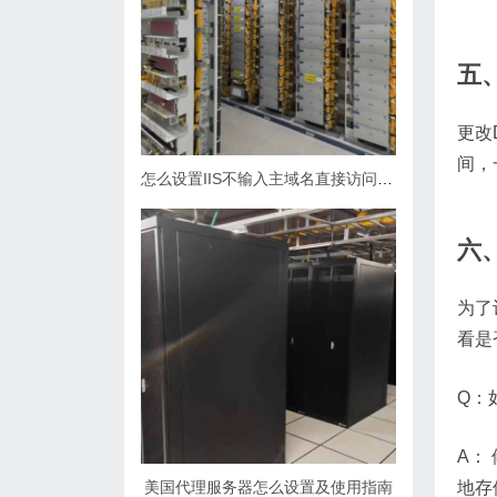
五
更改
间，
怎么设置IIS不输入主域名直接访问网站
六
为了
看是
Q：
A：
美国代理服务器怎么设置及使用指南
地存