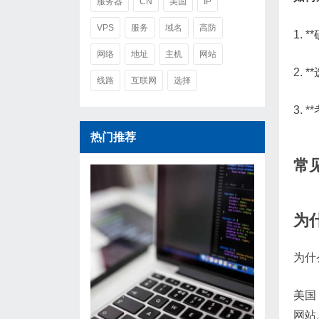
服务器
CN
美国
IP
VPS
服务
域名
高防
1.
网络
地址
主机
网站
2.
线路
互联网
选择
3.
热门推荐
常
为
为什
美国
网站