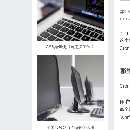
某些现
* *
0 0
这个任
CSS如何使用自定义字体？
Cro
哪里
Cr
用户级
每个用
`/v
美国服务器五个ip有什么用