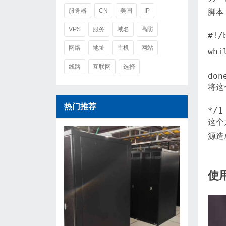
服务器
CN
美国
IP
脚本
VPS
服务
域名
高防
#!/
网络
地址
主机
网站
whi
   
   
线路
互联网
选择
don
将这个
热门推荐
*/1
这个
源造
使用