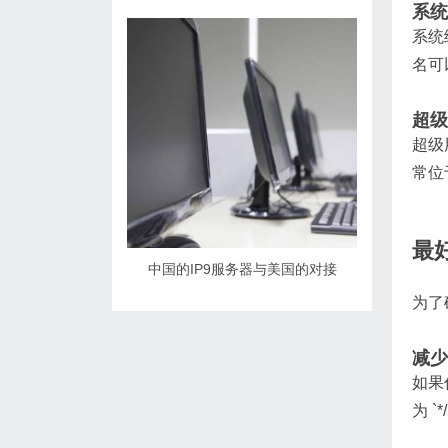
系统级
系统级
名可
超级
超级用
常位于 
最好
中国的IP9服务器与美国的对接
为了
减少
如果
为 `*