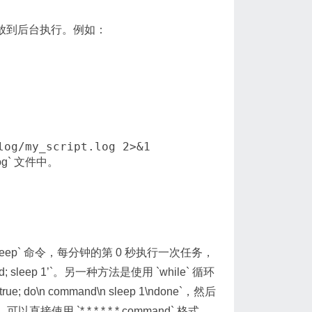
其放到后台执行。例如：
log/my_script.log 2>&1
og` 文件中。
eep` 命令，每分钟的第 0 秒执行一次任务，
mand; sleep 1’`。另一种方法是使用 `while` 循环
; do\n command\n sleep 1\ndone`，然后
使用 `* * * * * * command` 格式。