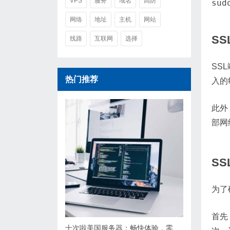
VPS
服务
域名
高防
网络
地址
主机
网站
S
线路
互联网
选择
SS
热门推荐
入的
此外
部网
S
为了
首先
十次啦美国服务器：畅快体验，零延迟攻略