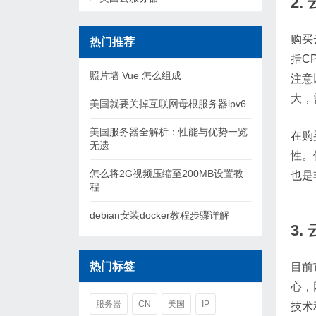
2
购买
热门推荐
括C
照片墙 Vue 怎么组成
注意
大，
美国就要关掉互联网母根服务器lpv6
美国服务器全解析：性能与优势一览
在购
无遗
性。
怎么将2G视频压缩至200MB设置教
也是
程
debian安装docker教程步骤详解
3
热门标签
目前
心，
服务器
CN
美国
IP
技术