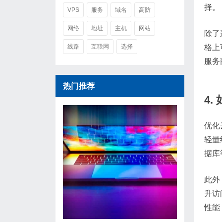
择。
VPS
服务
域名
高防
网络
地址
主机
网站
除了
格上
线路
互联网
选择
服务
热门推荐
4
优化
轻量
据库
此外
升访
性能