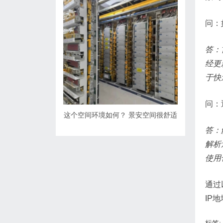
问：
答：
经更
于快
问：
这个空间环境如何？ 景安空间很舒适
答：
解析
使用
通过
IP
标签: