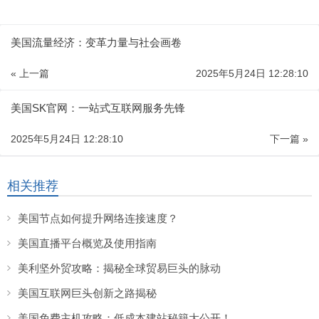
美国流量经济：变革力量与社会画卷
« 上一篇
2025年5月24日 12:28:10
美国SK官网：一站式互联网服务先锋
2025年5月24日 12:28:10
下一篇 »
相关推荐
美国节点如何提升网络连接速度？
美国直播平台概览及使用指南
美利坚外贸攻略：揭秘全球贸易巨头的脉动
美国互联网巨头创新之路揭秘
美国免费主机攻略：低成本建站秘籍大公开！