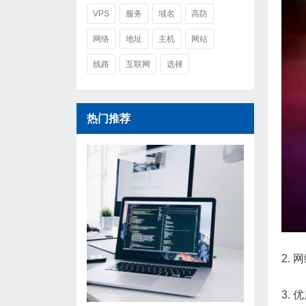
VPS
服务
域名
高防
网络
地址
主机
网站
线路
互联网
选择
热门推荐
2.
3.