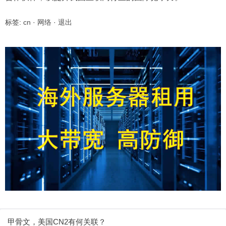
标签:
cn
·
网络
·
退出
甲骨文，美国CN2有何关联？