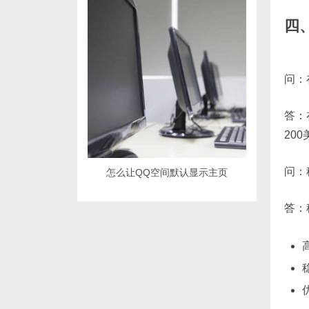
四
问：
答：
20
问：
怎么让QQ空间默认显示主页
答：