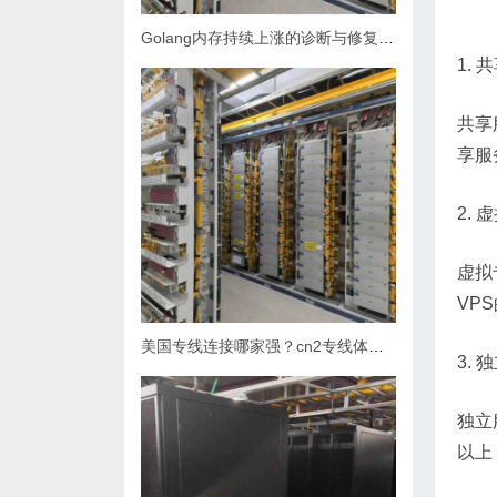
Golang内存持续上涨的诊断与修复指南
1.
共享
享服
2.
虚拟
VP
美国专线连接哪家强？cn2专线体验究竟如何？
3.
独立
以上