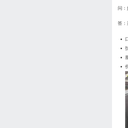
问：
答：