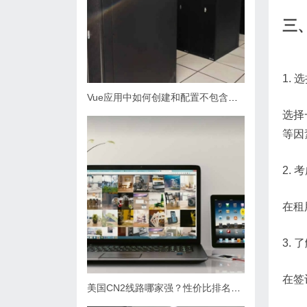
三
1.
Vue应用中如何创建和配置不包含其他组件的基本单元
选择
等因
2.
在租
3.
在签
美国CN2线路哪家强？性价比排名大揭秘