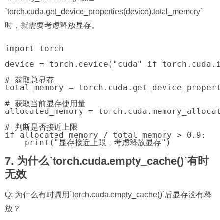
`torch.cuda.get_device_properties(device).total_memory`
时，就需要考虑释放显存。
import torch

device = torch.device("cuda" if torch.cuda.i
# 获取总显存

total_memory = torch.cuda.get_device_propert
# 获取当前显存使用量

allocated_memory = torch.cuda.memory_allocat
# 判断是否接近上限

if allocated_memory / total_memory > 0.9:

7. 为什么`torch.cuda.empty_cache()`有时
无效
Q: 为什么有时调用`torch.cuda.empty_cache()`后显存没有释
放？