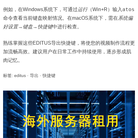
atos
例如，在Windows系统下，可通过
运行
（Win+R）输入
命令查看当前键盘映射情况。在macOS系统下，需在
系统偏
好设置
→
键盘
→
快捷键
中进行检查。
熟练掌握这些EDITUS导出快捷键，将使您的视频制作流程更
加流畅高效。建议用户在日常工作中持续使用，逐步形成肌
肉记忆。
标签:
editus
·
导出
·
快捷键