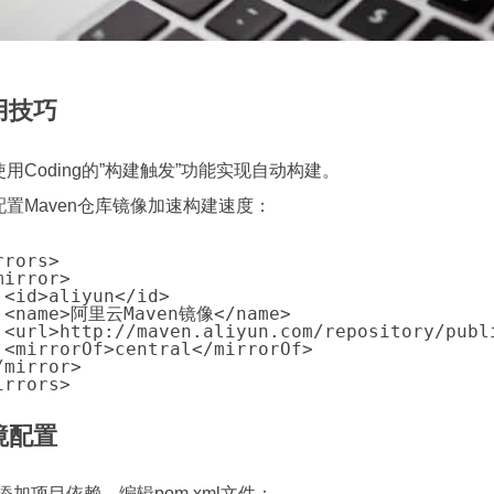
用技巧
使用Coding的”构建触发”功能实现自动构建。
配置Maven仓库镜像加速构建速度：
rors>

mirror>

 <id>aliyun</id>

 <name>阿里云Maven镜像</name>

 <url>http://maven.aliyun.com/repository/publi
 <mirrorOf>central</mirrorOf>

/mirror>

irrors>
境配置
添加项目依赖，编辑pom.xml文件：