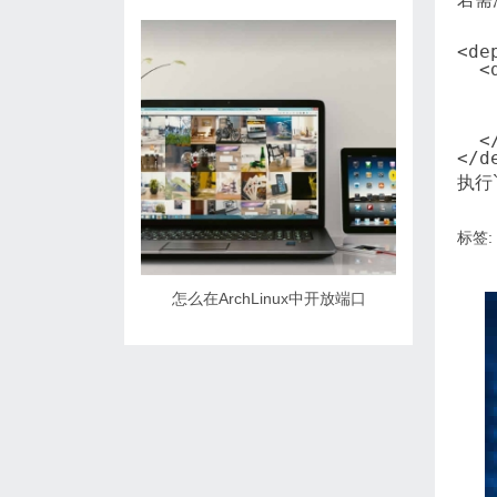
<de
  <
   
   
   
  <
</d
执行
标签:
怎么在ArchLinux中开放端口