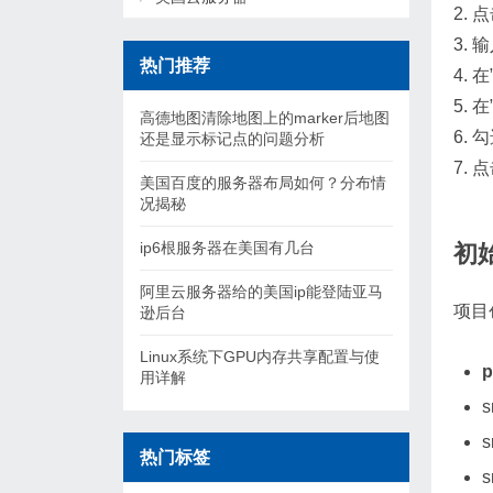
2.
3.
热门推荐
4. 
5. 
高德地图清除地图上的marker后地图
6.
还是显示标记点的问题分析
7.
美国百度的服务器布局如何？分布情
况揭秘
ip6根服务器在美国有几台
初始
阿里云服务器给的美国ip能登陆亚马
项目
逊后台
Linux系统下GPU内存共享配置与使
p
用详解
s
s
热门标签
s