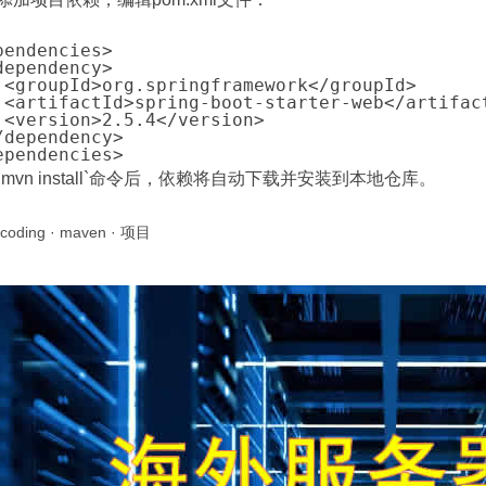
pendencies>

dependency>

 <groupId>org.springframework</groupId>

 <artifactId>spring-boot-starter-web</artifact
 <version>2.5.4</version>

/dependency>

ependencies>
`mvn install`命令后，依赖将自动下载并安装到本地仓库。
coding
·
maven
·
项目