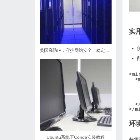
实
美国高防IP：守护网站安全，稳定如磐石
<mir
  <
   
   
   
   
  <
</m
环
Ubuntu系统下Conda安装教程
若需