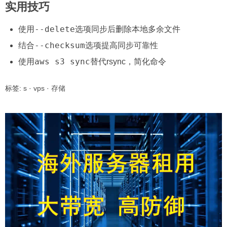
实用技巧
--delete
使用
选项同步后删除本地多余文件
--checksum
结合
选项提高同步可靠性
aws s3 sync
使用
替代rsync，简化命令
标签:
s
·
vps
·
存储