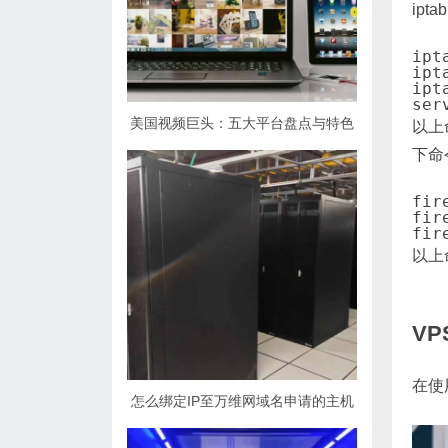
ipt
ipt
ipt
ipt
美国视频巨头：五大平台盘点与特色
以上
下命
fir
fir
以上
V
在使
怎么绑定IP至万维网域名申请的主机