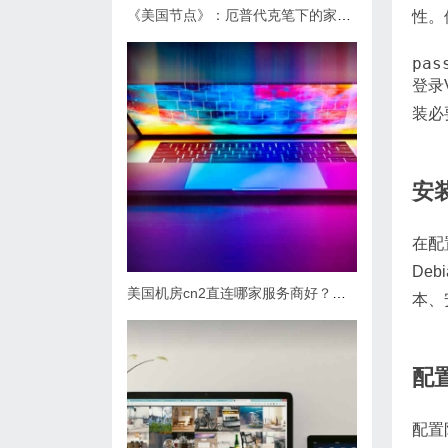
《美国节点》：厄普代克笔下的家庭变迁与社会反思
性。
登录
装必
安
在配
De
美国机房cn2直连哪家服务商好？怎么选最合适？
本、
配
配置