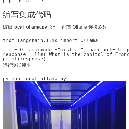
pip install -e .
编写集成代码
编辑
local_ollama.py
文件，配置 Ollama 连接参数：
from langchain.llms import Ollama

llm = Ollama(model="mistral", base_url="http
response = llm("What is the capital of Franc
print(response)
运行测试脚本：
python local_ollama.py