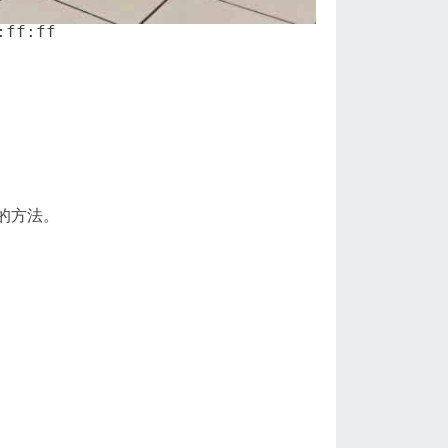
ff:ff

的方法。