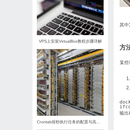
   
   
其中
VPS上安装VirtualBox教程步骤详解
方
某些
输出
Crontab按秒执行任务的配置与高级技巧