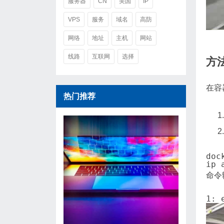
服务器
CN
美国
IP
VPS
服务
域名
高防
网络
地址
主机
网站
线路
互联网
选择
方
在容
热门推荐
命令