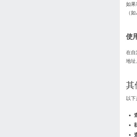
如果
（如
使
在自
地址
其
以下