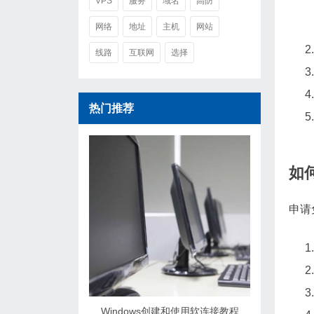
VPS
服务
域名
高防
网络
地址
主机
网站
线路
互联网
选择
热门推荐
如
申请
Windows创建和使用软连接教程