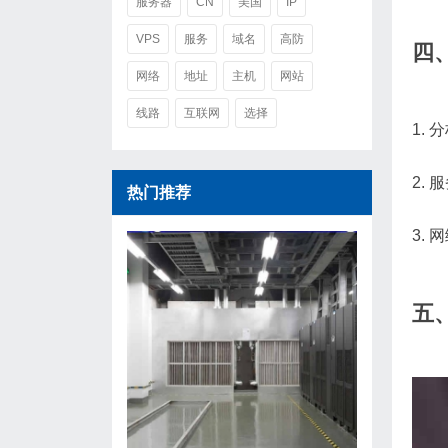
服务器
CN
美国
IP
VPS
服务
域名
高防
四
网络
地址
主机
网站
线路
互联网
选择
1.
2.
热门推荐
3.
五