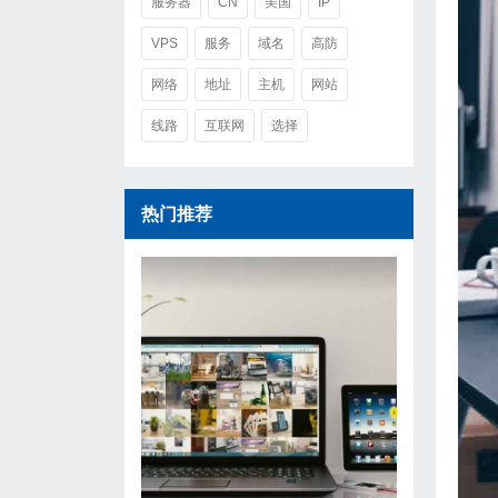
服务器
CN
美国
IP
VPS
服务
域名
高防
网络
地址
主机
网站
线路
互联网
选择
热门推荐