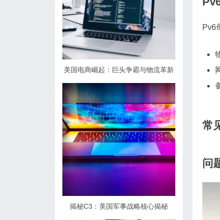
P
Pv
美国电商崛起：巨头争霸与物流革新
常
问
揭秘C3：美国军事战略核心揭秘