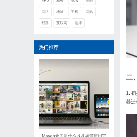
VPS
服务
域名
高防
网络
地址
主机
网站
线路
互联网
选择
热门推荐
二
1.
器迁
Maven仓库是什么以及如何使用它